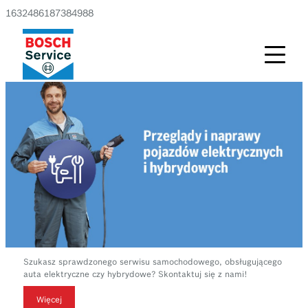
1632486187384988
Szukasz sprawdzonego serwisu samochodowego, obsługującego
auta elektryczne czy hybrydowe? Skontaktuj się z nami!
Więcej