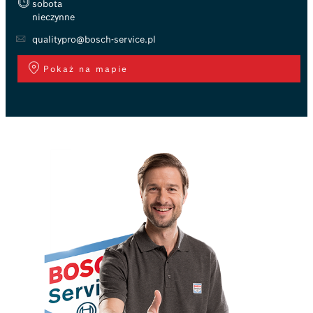
sobota
nieczynne
qualitypro@bosch-service.pl
Pokaż na mapie