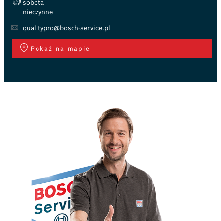
sobota
nieczynne
qualitypro@bosch-service.pl
Pokaż na mapie