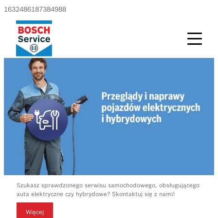
1632486187384988
Szukasz sprawdzonego serwisu samochodowego, obsługującego
auta elektryczne czy hybrydowe? Skontaktuj się z nami!
Więcej